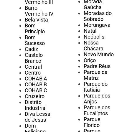
Morada
Vermelho III
Gaúcha
Barro
Moradas do
Vermelho IV
Sobrado
Bela Vista
Morungava
Bom
Natal
Princípio
Neópolis
Bom
Nossa
Sucesso
Chácara
Cadiz
Novo Mundo
Castelo
Oriço
Branco
Padre Réus
Central
Parque da
Centro
Matriz
COHAB A
Parque do
COHAB B
Itatiaia
COHAB C
Parque dos
Cruzeiro
Anjos
Distrito
Parque dos
Industrial
Eucalíptos
Diva Lessa
Parque
de Jesus
Florido
Dom
Parque
Feliciano